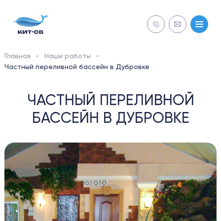
Главная
Наши работы
NECON
Частный переливной бассейн в Дубровке
СТРОИТЕЛЬСТВО
ЧАСТНЫЙ ПЕРЕЛИВНОЙ
БАССЕЙН В ДУБРОВКЕ
Бесплатная
Бесплатная
ОБСЛУЖИВАНИЕ
диагностика
диагностика
РЕМОНТ
ОБОРУДОВАНИЕ