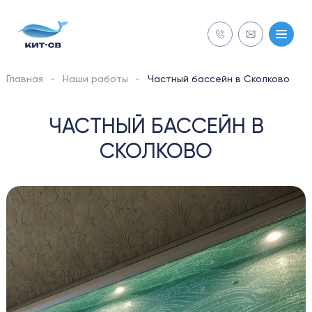
Главная
Наши работы
Частный бассейн в Сколково
NECON
ЧАСТНЫЙ БАССЕЙН В
СТРОИТЕЛЬСТВО
СКОЛКОВО
Бесплатная
Бесплатная
ОБСЛУЖИВАНИЕ
диагностика
диагностика
РЕМОНТ
ОБОРУДОВАНИЕ