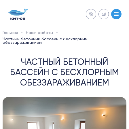
Главная
Наши работы
NECON
Частный бетонный бассейн с бесхлорным
обеззараживанием
СТРОИТЕЛЬСТВО
ЧАСТНЫЙ БЕТОННЫЙ
Бесплатная
Бесплатная
БАССЕЙН С БЕСХЛОРНЫМ
ОБСЛУЖИВАНИЕ
диагностика
диагностика
ОБЕЗЗАРАЖИВАНИЕМ
РЕМОНТ
ОБОРУДОВАНИЕ