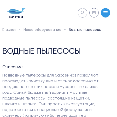
Главная
Наше оборудование
Водные пылесосы
NECON
СТРОИТЕЛЬСТВО
ВОДНЫЕ ПЫЛЕСОСЫ
Бесплатная
Бесплатная
ОБСЛУЖИВАНИЕ
Описание
диагностика
диагностика
Подводные пылесосы для бассейнов позволяют
производить очистку дна и стенок бассейна от
РЕМОНТ
оседающего на них песка и мусора - не сливая
воду. Самый бюджетный вариант - ручные
подводные пылесосы, состоящие из щетки,
ОБОРУДОВАНИЕ
шланга и штанги. Они просты в эксплуатации,
подключаются к специальной форсунке или
скиммеру (напрямую либо через адаптер