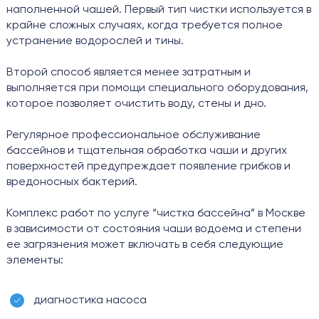
НАШИ РАБОТЫ
наполненной чашей. Первый тип чистки используется в
крайне сложных случаях, когда требуется полное
устранение водорослей и тины.
О КОМПАНИИ
Второй способ является менее затратным и
выполняется при помощи специального оборудования,
ВЫЗВАТЬ МАСТЕРА
РАССЧИТАТЬ
которое позволяет очистить воду, стены и дно.
Я согласен с
Я согласен с
политикой конфиденциальности
политикой конфиденциальности
Регулярное профессиональное обслуживание
бассейнов и тщательная обработка чаши и других
поверхностей предупреждает появление грибков и
вредоносных бактерий.
Комплекс работ по услуге “чистка бассейна” в Москве
в зависимости от состояния чаши водоема и степени
ее загрязнения может включать в себя следующие
элементы:
диагностика насоса