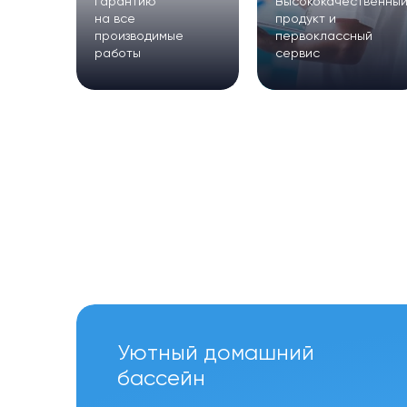
Гарантию
Высококачественны
на все
продукт и
производимые
первоклассный
работы
сервис
Уютный домашний
бассейн