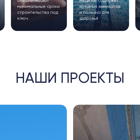
й
обеспечивают
меди не содержит
минимальные сроки
вредных химикатов
строительства под
и полезна для
ключ
здоровья
НАШИ ПРОЕКТЫ