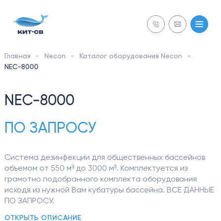
Главная
Necon
Каталог оборудования Necon
NECON
NEC-8000
СТРОИТЕЛЬСТВО
NEC-8000
Бесплатная
Бесплатная
ОБСЛУЖИВАНИЕ
ПО ЗАПРОСУ
диагностика
диагностика
РЕМОНТ
Система дезинфекции для общественных бассейнов
объемом от 550 м³ до 3000 м³. Комплектуется из
грамотно подобранного комплекта оборудования
ОБОРУДОВАНИЕ
исходя из нужной Вам кубатуры бассейна. ВСЕ ДАННЫЕ
ПО ЗАПРОСУ.
NEC-8000 - мощные установки, которые включают в
ОТКРЫТЬ ОПИСАНИЕ