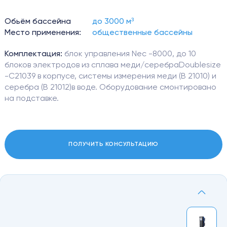
НАШИ РАБОТЫ
себя до 10-ти основных электродов, смонтированных и
подключенных к блоку управления. Работа электродов
Обьём бассейна
до 3000 м³
регулируется новой контрольной панелью, в которую
Место применения:
общественные бассейны
О КОМПАНИИ
входят несколько систем с централизованным
управлением посредством удобного сенсорного
Комплектация:
блок управления Nec -8000, до 10
дисплея. Сенсорный дисплей панели управления
ВЫЗВАТЬ МАСТЕРА
РАССЧИТАТЬ
блоков электродов из сплава меди/серебраDoublesize
удобен в использовании и имеет дополнительные
-C21039 в корпусе, системы измерения меди (В 21010) и
функции выбора языка и протоколирования.
серебра (В 21012)в воде. Оборудование смонтировано
Я согласен с
Я согласен с
политикой конфиденциальности
политикой конфиденциальности
Опционально предлагается управление системами
на подставке.
NEC-8000 посредством инженерной системы "умный
дом".
ПОЛУЧИТЬ КОНСУЛЬТАЦИЮ