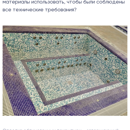
НАШИ РАБОТЫ
материалы использовать, чтобы были соблюдены
все технические требования?
О КОМПАНИИ
ВЫЗВАТЬ МАСТЕРА
РАССЧИТАТЬ
Я согласен с
Я согласен с
политикой конфиденциальности
политикой конфиденциальности