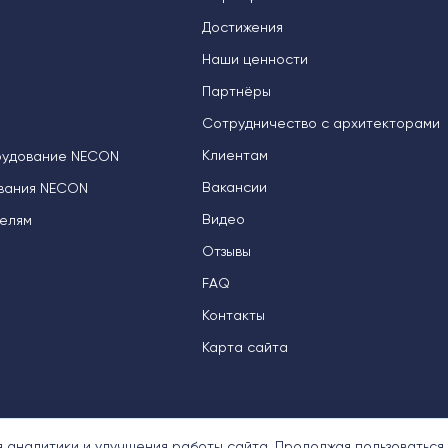
Достижения
Наши ценности
Партнёры
Сотрудничество с архитекторами
Клиентам
рудование NECON
Вакансии
вания NECON
Видео
елям
Отзывы
FAQ
Контакты
Карта сайта
я аналитики и улучшения работы сайта. Продолжая пользоваться