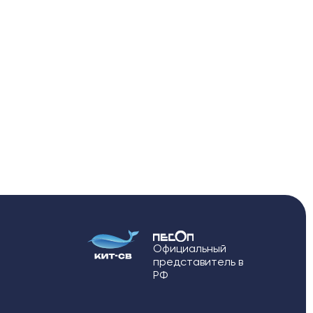
льности
льности
Официальный
представитель в
РФ