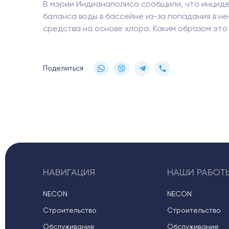
В мэрии Индианаполиса сообщили, что инциде
баланса воды в бассейне из-за попадания в н
Бе
Бе
средства на основе хлора. Каким образом это
диа
диа
Поделиться
НАВИГАЦИЯ
НАШИ РАБОТ
NECON
NECON
Строительство
Строительство
Обслуживание
Обслуживание